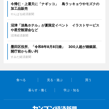
今帰仁・上運天に「ナギッコ」 島ラッキョウやモズクの
加工品販売
やんばる経済新聞
沼津「淡島ホテル」が夏限定イベント イラストサービス
や星空観望会など
沼津経済新聞
墨田区役所、「令和8年8月8日婚」 300人超が婚姻届、
開庁前から長い列
すみだ経済新聞
食べる
見る・遊ぶ
買う
暮らす・働く
学ぶ・知る