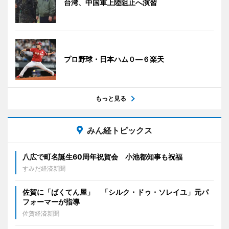
台湾、中国軍上陸阻止へ演習
プロ野球・日本ハム０―６楽天
もっと見る
みん経トピックス
八広で町名誕生60周年祝賀会 小池都知事も祝福
すみだ経済新聞
佐賀に「ばくてん屋」 「シルク・ドゥ・ソレイユ」元パ
フォーマーが指導
佐賀経済新聞