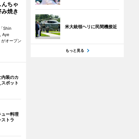
しんちゃ
好み焼き
米大統領ヘリに民間機接近
Shin
, Aye
gon）がオープン
もっと見る
な内装のカ
えスポット
キュー料理
レストラ