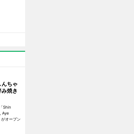
しんちゃ
好み焼き
Shin
, Aye
gon）がオープン