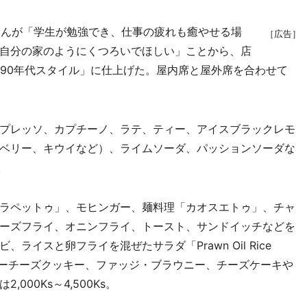
n）さんが「学生が勉強でき、仕事の疲れも癒やせる場
［広告］
自分の家のようにくつろいでほしい」ことから、店
990年代スタイル」に仕上げた。屋内席と屋外席を合わせて
プレッソ、カプチーノ、ラテ、ティー、アイスブラックレモ
ベリー、キウイなど）、ライムソーダ、パッションソーダな
。
ラペットゥ」、モヒンガー、麺料理「カオスエトゥ」、チャ
ーズフライ、オニンフライ、トースト、サンドイッチなどを
イスと卵フライを混ぜたサラダ「Prawn Oil Rice
はバターチーズクッキー、ファッジ・ブラウニー、チーズケーキや
00Ks～4,500Ks。