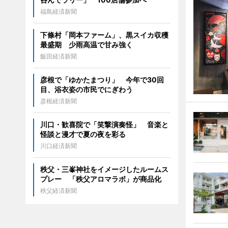
福島経済新聞
下條村「岡本ファーム」、黒スイカ収穫
最盛期 少雨高温で甘み強く
飯田経済新聞
彦根で「ゆかたまつり」 今年で30回
目、浴衣姿の市民でにぎわう
彦根経済新聞
川口・歓喜院で「笑撃演奏怪」 音楽と
怪談と漫才で夏の夜を彩る
川口経済新聞
秩父・三峯神社をイメージしたルームス
プレー 「秩父アロマラボ」が商品化
秩父経済新聞