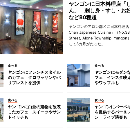
ヤンゴンに日本料理店「
ん」 刺し身・すし・お
など80種超
ヤンゴンのアロン郡区に日本料理店「
Chan Japanese Cuisine」（No.33
Street, Alone Township, Yan
して3カ月がたった。
食べる
食べる
ヤンゴンにフレンチスタイル
ヤンゴンにモダン
のカフェ クロワッサンやパ
フェ インスタ映
リブレストを提供
やワッフルも
食べる
食べる
ヤンゴンに白亜の建物を改装
ヤンゴンにバーベ
したカフェ スイーツやサン
を提供するバー＆
ドイッチも
ン ライブ演奏も