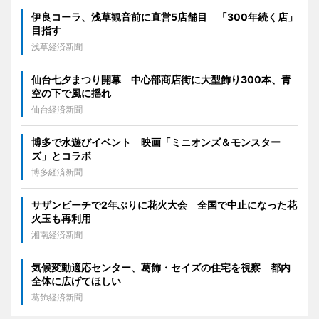
伊良コーラ、浅草観音前に直営5店舗目 「300年続く店」
目指す
浅草経済新聞
仙台七夕まつり開幕 中心部商店街に大型飾り300本、青
空の下で風に揺れ
仙台経済新聞
博多で水遊びイベント 映画「ミニオンズ＆モンスター
ズ」とコラボ
博多経済新聞
サザンビーチで2年ぶりに花火大会 全国で中止になった花
火玉も再利用
湘南経済新聞
気候変動適応センター、葛飾・セイズの住宅を視察 都内
全体に広げてほしい
葛飾経済新聞