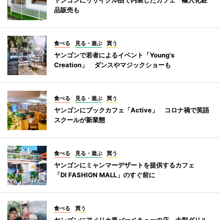
品販売も
食べる
見る・遊ぶ
買う
ヤンゴンで若者によるイベント「Young's
Creation」 ダンスやマジックショーも
食べる
見る・遊ぶ
買う
ヤンゴンにブックカフェ「Active」 コロナ禍で英語
スクールが新業態
食べる
見る・遊ぶ
買う
ヤンゴンにミャンマーデザートを提供するカフェ
「DI FASHION MALL」のすぐ前に
食べる
買う
ヤンゴンにアメリカ風バーベキューの店 大型グリル