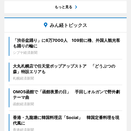
もっと見る
みん経トピックス
「渋谷盆踊り」に6万7000人 109前に櫓、外国人観光客
も踊りの輪に
シブヤ経済新聞
大丸札幌店で任天堂ポップアップストア 「どうぶつの
森」特設エリアも
札幌経済新聞
OMO5函館で「函館夜景の日」 手回しオルガンで野外劇
テーマ曲
函館経済新聞
香港・九龍塘に韓国料理店「Social」 韓国定番料理を現
代風に
香港経済新聞