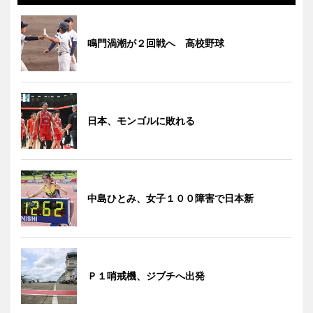
鳴門渦潮が２回戦へ 高校野球
日本、モンゴルに敗れる
中島ひとみ、女子１００障害で日本新
Ｐ１哨戒機、ジブチへ出発