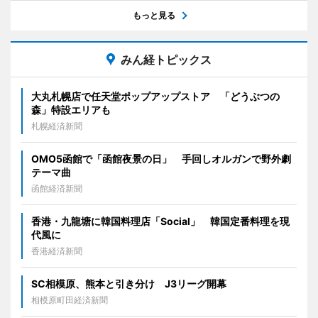
もっと見る
みん経トピックス
大丸札幌店で任天堂ポップアップストア 「どうぶつの
森」特設エリアも
札幌経済新聞
OMO5函館で「函館夜景の日」 手回しオルガンで野外劇
テーマ曲
函館経済新聞
香港・九龍塘に韓国料理店「Social」 韓国定番料理を現
代風に
香港経済新聞
SC相模原、熊本と引き分け J3リーグ開幕
相模原町田経済新聞