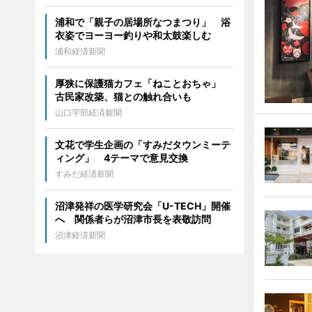
浦和で「親子の居場所なつまつり」 浴
衣姿でヨーヨー釣りや和太鼓楽しむ
浦和経済新聞
厚狭に保護猫カフェ「ねことおちゃ」
古民家改築、猫との触れ合いも
山口宇部経済新聞
文花で学生企画の「すみだタウンミーテ
ィング」 4テーマで意見交換
すみだ経済新聞
沼津発祥の医学研究会「U-TECH」開催
へ 関係者らが沼津市長を表敬訪問
沼津経済新聞