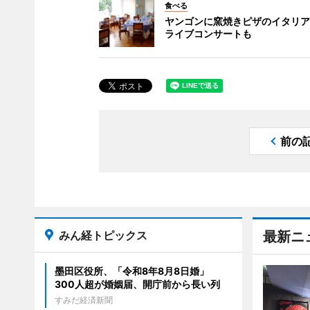
食べる
ヤンゴンに窯焼きピザのイタリアン
ライブコンサートも
前の
みん経トピックス
最新ニ
墨田区役所、「令和8年8月8日婚」
300人超が婚姻届、開庁前から長い列
すみだ経済新聞