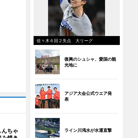
佐々木６回２失点 大リーグ
復興のシュシャ、愛国の観
光地に
アジア大会公式ウエア発
表
しんちゃ
ライン川渇水が水運直撃
好み焼き