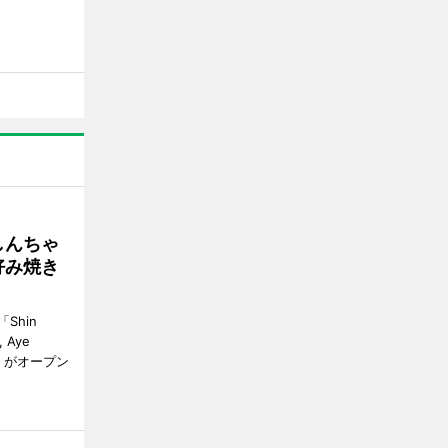
しんちゃ
好み焼き
Shin
, Aye
gon）がオープン