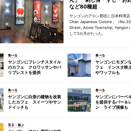
など80種超
ヤンゴンのアロン郡区に日本料理店「
Chan Japanese Cuisine」（No.33
Street, Alone Township, Yan
して3カ月がたった。
食べる
食べる
ヤンゴンにフレンチスタイル
ヤンゴンにモダン
のカフェ クロワッサンやパ
フェ インスタ映
リブレストを提供
やワッフルも
食べる
食べる
ヤンゴンに白亜の建物を改装
ヤンゴンにバーベ
したカフェ スイーツやサン
を提供するバー＆
ドイッチも
ン ライブ演奏も
見る・遊ぶ