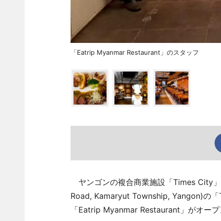
「Eatrip Myanmar Restaurant」のスタッフ
ヤンゴンの複合商業施設「Times City」(No.37/
Road, Kamaryut Township, Yan
「Eatrip Myanmar Restaurant」