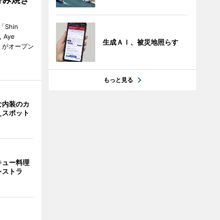
Shin
, Aye
生成ＡＩ、被災地照らす
gon）がオープン
もっと見る
な内装のカ
えスポット
キュー料理
レストラ