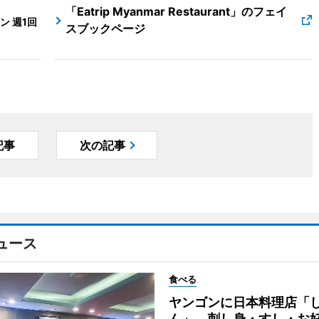
「Eatrip Myanmar Restaurant」のフェイ
 週1回
スブックページ
記事
次の記事
ュース
食べる
ヤンゴンに日本料理店「
ん」 刺し身・すし・お