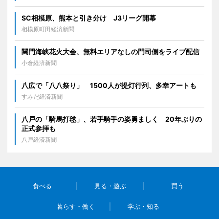
SC相模原、熊本と引き分け J3リーグ開幕
相模原町田経済新聞
関門海峡花火大会、無料エリアなしの門司側をライブ配信
小倉経済新聞
八広で「八八祭り」 1500人が提灯行列、多幸アートも
すみだ経済新聞
八戸の「騎馬打毬」、若手騎手の姿勇ましく 20年ぶりの
正式参拝も
八戸経済新聞
食べる
見る・遊ぶ
買う
暮らす・働く
学ぶ・知る