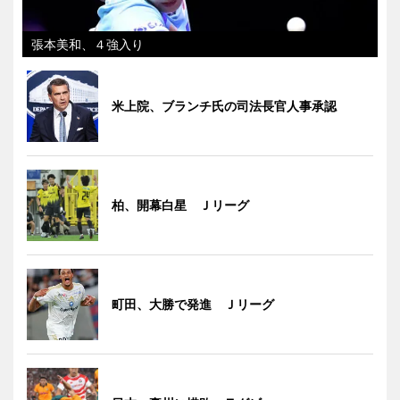
張本美和、４強入り
米上院、ブランチ氏の司法長官人事承認
柏、開幕白星 Ｊリーグ
町田、大勝で発進 Ｊリーグ